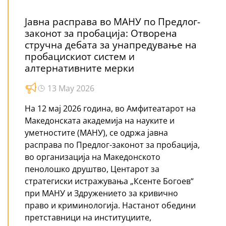
Јавна расправа во МАНУ по Предлог-
законот за пробација: Отворена
стручна дебата за унапредување на
пробацискиот систем и
алтернативните мерки
13 May 2026
На 12 мај 2026 година, во Амфитеатарот на
Македонската академија на науките и
уметностите (МАНУ), се одржа јавна
расправа по Предлог-законот за пробација,
во организација на Македонското
пенолошко друштво, Центарот за
стратегиски истражувања „Ксенте Богоев“
при МАНУ и Здружението за кривично
право и криминологија. Настанот обедини
претставници на институциите,