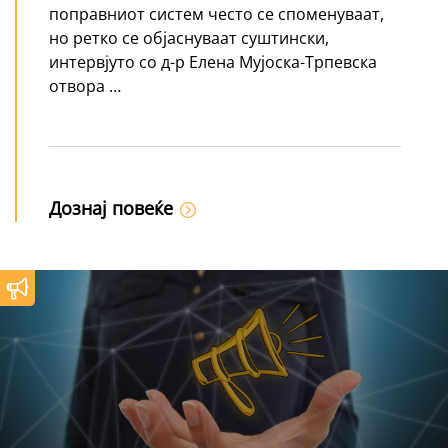
поправниот систем често се споменуваат,
но ретко се објаснуваат суштински,
интервјуто со д-р Елена Мујоска-Трпевска
отвора …
Дознај повеќе