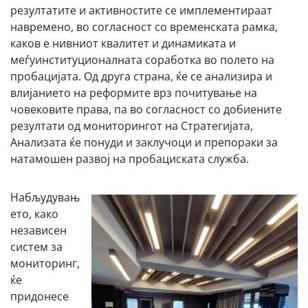
резултатите и активностите се имплементираат
навремено, во согласност со временската рамка,
каков е нивниот квалитет и динамиката и
меѓуинституционалната соработка во полето на
пробацијата. Од друга страна, ќе се анализира и
влијанието на реформите врз почитување на
човековите права, па во согласност со добиените
резултати од мониторингот на Стратегијата,
Анализата ќе понуди и заклучоци и препораки за
натамошен развој на пробациската служба.
Набљудувањ
ето, како
независен
систем за
мониторинг,
ќе
придонесе