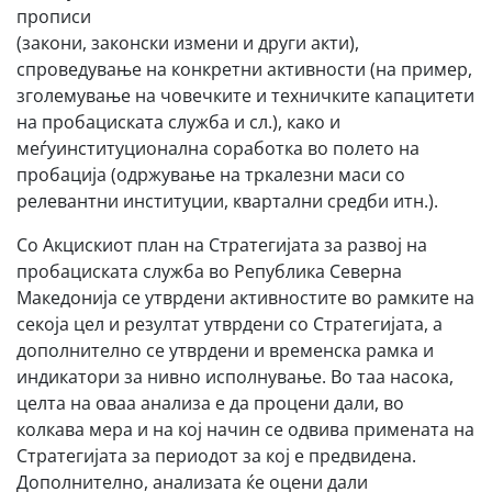
прописи
(закони, законски измени и други акти),
спроведување на конкретни активности (на пример,
зголемување на човечките и техничките капацитети
на пробациската служба и сл.), како и
меѓуинституционална соработка во полето на
пробација (одржување на тркалезни маси со
релевантни институции, квартални средби итн.).
Со Акцискиот план на Стратегијата за развој на
пробациската служба во Република Северна
Македонија се утврдени активностите во рамките на
секоја цел и резултат утврдени со Стратегијата, а
дополнително се утврдени и временска рамка и
индикатори за нивно исполнување. Во таа насока,
целта на оваа анализа е да процени дали, во
колкава мера и на кој начин се одвива примената на
Стратегијата за периодот за кој е предвидена.
Дополнително, анализата ќе оцени дали