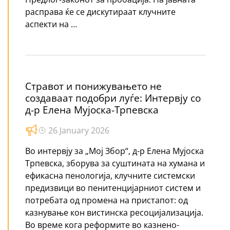
расправа ќе се дискутираат клучните
аспекти на …
Стравот и понижувањето не
создаваат подобри луѓе: Интервју со
д-р Елена Мујоска-Трпевска
26 January 2026
Во интервју за „Мој Збор“, д-р Елена Мујоска
Трпевска, зборува за суштината на хумана и
ефикасна пенологија, клучните системски
предизвици во пенитенцијарниот систем и
потребата од промена на пристапот: од
казнување кон вистинска ресоцијализација.
Во време кога реформите во казнено-