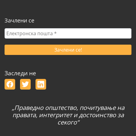
Зачлени се
Електронска
пошта
*
Заследи не
„Праведно општество, почитување на
правата, интегритет и достоинство за
секого“