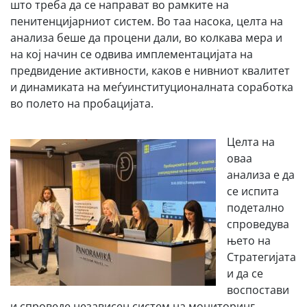
што треба да се направат во рамките на
пенитенцијарниот систем. Во таа насока, целта на
анализа беше да процени дали, во колкава мера и
на кој начин се одвива имплементацијата на
предвидение активности, каков е нивниот квалитет
и динамиката на меѓуинституционалната соработка
во полето на пробацијата.
Целта на
оваа
анализа е да
се испита
подетално
спроведува
њето на
Стратегијата
и да се
воспостави
и спроведе независен систем на мониторинг.