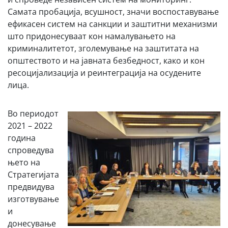
Самата пробација, всушност, значи воспоставување
ефикасен систем на санкции и заштитни механизми
што придонесуваат кон намалувањето на
криминалитетот, зголемување на заштитата на
општеството и на јавната безбедност, како и кон
ресоцијализација и реинтеграција на осудените
лица.
Во периодот
2021 – 2022
година
спроведува
њето на
Стратегијата
предвидува
изготвување
и
донесување