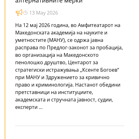
алтернативните мерки
13 May 2026
На 12 мај 2026 година, во Амфитеатарот на
Македонската академија на науките и
уметностите (МАНУ), се одржа јавна
расправа по Предлог-законот за пробација,
во организација на Македонското
пенолошко друштво, Центарот за
стратегиски истражувања „Ксенте Богоев“
при МАНУ и Здружението за кривично
право и криминологија. Настанот обедини
претставници на институциите,
академската и стручната јавност, судии,
експерти …