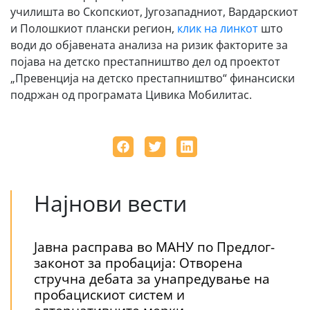
училишта во Скопскиот, Југозападниот, Вардарскиот
и Полошкиот плански регион,
клик на линкот
што
води до објавената анализа на ризик факторите за
појава на детско престапништво дел од проектот
„Превенција на детско престапништво“ финансиски
подржан од програмата Цивика Мобилитас.
Најнови вести
Јавна расправа во МАНУ по Предлог-
законот за пробација: Отворена
стручна дебата за унапредување на
пробацискиот систем и