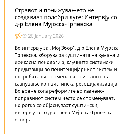
Стравот и понижувањето не
создаваат подобри луѓе: Интервју со
д-р Елена Мујоска-Трпевска
26 January 2026
Во интервју за „Мој Збор“, д-р Елена Мујоска
Трпевска, зборува за суштината на хумана и
ефикасна пенологија, клучните системски
предизвици во пенитенцијарниот систем и
потребата од промена на пристапот: од
казнување кон вистинска ресоцијализација.
Во време кога реформите во казнено-
поправниот систем често се споменуваат,
но ретко се објаснуваат суштински,
интервјуто со д-р Елена Мујоска-Трпевска
отвора …