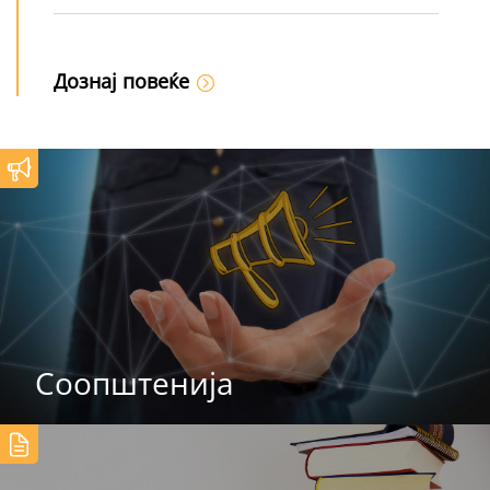
Дознај повеќе
Соопштенија