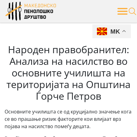
Skip
to
content
MK
Народен правобранител:
Анализа на насилство во
основните училишта на
територијата на Општина
Ѓорче Петров
Oсновните училишта се од круцијално значење кога
се во прашање ризик факторите кои влијаат врз
појава на насилство помеѓу децата.