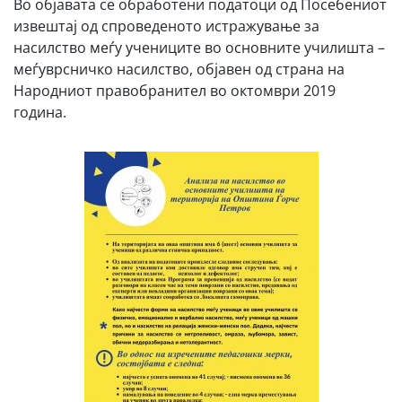
Во објавата се обработени податоци од Посебениот
извештај од спроведеното истражување за
насилство меѓу учениците во основните училишта –
меѓуврсничко насилство, објавен од страна на
Народниот правобранител во октомври 2019
година.