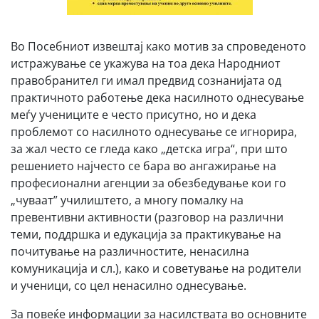
Во Посебниот извештај како мотив за спроведеното
истражување се укажува на тоа дека Народниот
правобранител ги имал предвид сознанијата од
практичното работење дека насилното однесување
меѓу учениците е често присутно, но и дека
проблемот со насилното однесување се игнорира,
за жал често се гледа како „детска игра“, при што
решението најчесто се бара во ангажирање на
професионални агенции за обезбедување кои го
„чуваат” училиштето, а многу помалку на
превентивни активности (разговор на различни
теми, поддршка и едукација за практикување на
почитување на различностите, ненасилна
комуникација и сл.), како и советување на родители
и ученици, со цел ненасилно однесување.
За повеќе информации за насилствата во основните