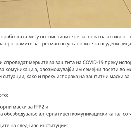
соработката меѓу потписниците се заснова на активност
 програмите за третман во установите за осудени лица
ги спроведат мерките за заштита на COVID-19 преку испо
за комуникација, овозможувајќи им семејни посети во м
и ситуации, како и преку испорака на заштитни маски за
ото:
орни маски за FFP2 и
за обезбедување алтернативен комуникациски канал со 
ите на следниве институции: