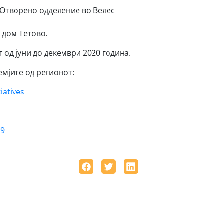
Отворено одделение во Велес
 дом Тетово.
 од јуни до декември 2020 година.
емјите од регионот:
iatives
19