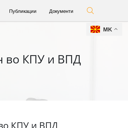
Публикации
Документи
MK
н во КПУ и ВПД
во КПУ и ВПД