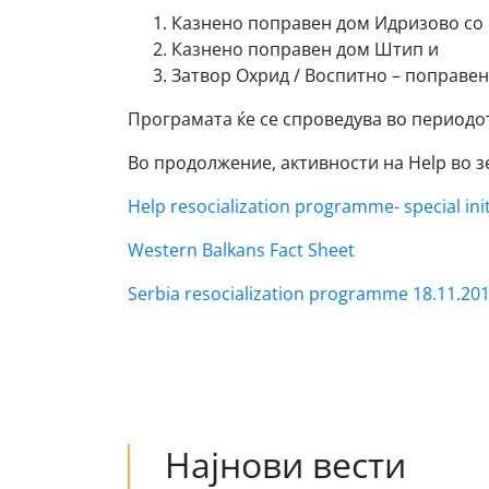
Казнено поправен дом Идризово со 
Казнено поправен дом Штип и
Затвор Охрид / Воспитно – поправен
Програмата ќе се спроведува во периодот
Во продолжение, активности на Help во з
Help resocialization programme- special init
Western Balkans Fact Sheet
Serbia resocialization programme 18.11.20
Најнови вести