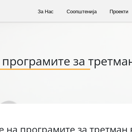
За Нас
Соопштенија
Проекти
програмите за третма
 на програмите за третман 