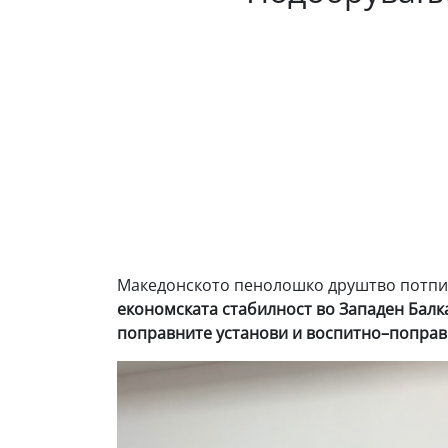
Македонското пенолошко друштво потпи
економската стабилност во Западен Балк
поправните установи и воспитно–поправ