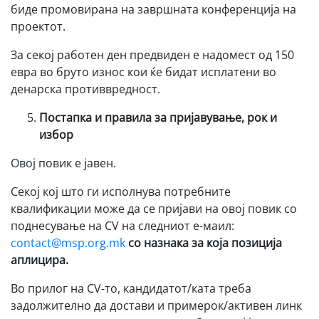
биде промовирана на завршната конференција на
проектот.
За секој работен ден предвиден е надомест од 150
евра во бруто износ кои ќе бидат исплатени во
денарска противвредност.
Постапка и правила за пријавување, рок и
избор
Овој повик е јавен.
Секој кој што ги исполнува потребните
квалификации може да се пријави на овој повик со
поднесување на CV на следниот е-маил:
contact@msp.org.mk
со назнака за која позиција
аплицира.
Во прилог на CV-то, кандидатот/ката треба
задолжително да достави и примерок/активен линк