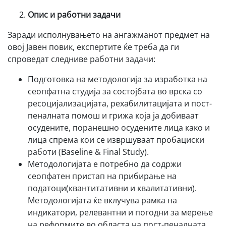
Опис и работни задачи
Заради исполнувањето на ангажманот предмет на
овој Јавен повик, експертите ќе треба да ги
спроведат следниве работни задачи:
Подготовка на методологија за изработка на
сеопфатна студија за состојбата во врска со
ресоцијализацијата, рехабилитацијата и пост-
пеналната помош и грижа која ја добиваат
осудените, поранешно осудените лица како и
лица спрема кои се извршуваат пробациски
работи (Baseline & Final Study).
Методологијата е потребно да содржи
сеопфатен пристап на прибирање на
податоци(квантитативни и квалитативни).
Методологијата ќе вклучува рамка на
индикатори, релевантни и погодни за мерење
на реформите во областа на пост-пеналната