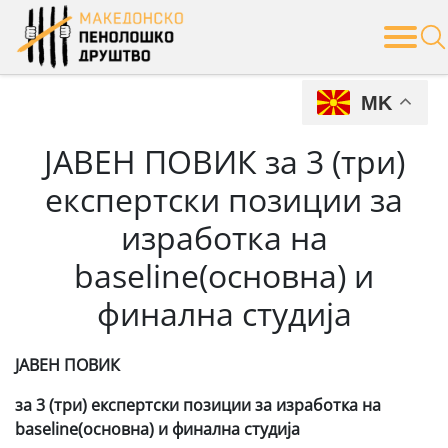
Skip
to
content
MK
ЈАВЕН ПОВИК за 3 (три)
експертски позиции за
изработка на
baseline(основна) и
финална студија
ЈАВЕН ПОВИК
за
3
(три) експертски позиции за изработка на
baseline
(основна)
и финална студија