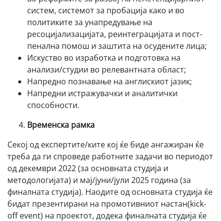
систем, системот за пробација како и во
политиките за унапредување на
ресоцијализацијата, реинтеграцијата и пост-
пенална помош и заштита на осудените лица;
Искуство во изработка и подготовка на
анализи/студии во релевантната област;
Напредно познавање на англискиот јазик;
Напредни истражувачки и аналитички
способности.
Временска рамка
Секој од експертите/ките кој ќе биде ангажиран ќе
треба да ги спроведе работните задачи во периодот
од декември 2022 (за основната студија и
методологијата) и мај/јуни/јули 2025 година (за
финалната студија). Наодите од основната студија ќе
бидат презентирани на промотивниот настан(kick-
off event) на проектот, додека финалната студија ќе