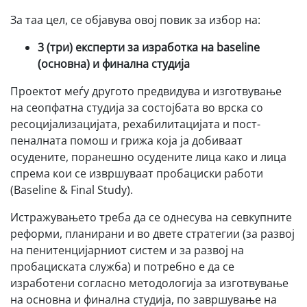
За таа цел, се објавува овој повик за избор на:
3
(три) експерти за изработка на
baseline
(основна)
и финална студија
Проектот меѓу другото предвидува и изготвување
на сеопфатна студија за состојбата во врска со
ресоцијализацијата, рехабилитацијата и пост-
пеналната помош и грижа која ја добиваат
осудените, поранешно осудените лица како и лица
спрема кои се извршуваат пробациски работи
(Baseline & Final Study).
Истражувањето треба да се однесува на севкупните
реформи, планирани и во двете стратегии (за развој
на пенитенцијарниот систем и за развој на
пробациската служба) и потребно е да се
изработени согласно методологија за изготвување
на основна и финална студија, по завршување на