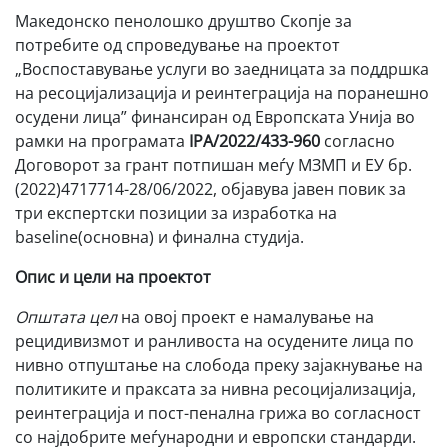
Македонско пенолошко друштво Скопје за
потребите од спроведување на проектот
„Воспоставување услуги во заедницата за поддршка
на ресоцијализација и реинтеграција на поранешно
осудени лица” финансиран од Европската Унија во
рамки на програмата
IPA/2022/433-960
согласно
Договорот за грант потпишан меѓу МЗМП и ЕУ бр.
(2022)4717714-28/06/2022, објавува јавен повик за
три експертски позиции за изработка на
baseline(основна) и финална студија.
Опис и цели на проектот
Општата цел
на овој проект е намалување на
рецидивизмот и ранливоста на осудените лица по
нивно отпуштање на слобода преку зајакнување на
политиките и праксата за нивна ресоцијализација,
реинтеграција и пост-пенална грижа во согласност
со најдобрите меѓународни и европски стандарди.