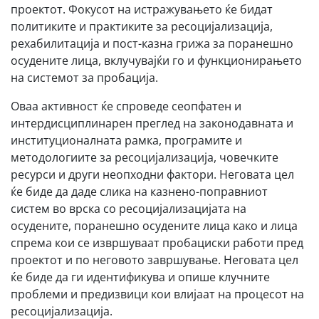
проектот. Фокусот на истражувањето ќе бидат
политиките и практиките за ресоцијализација,
рехабилитација и пост-казна грижа за поранешно
осудените лица, вклучувајќи го и функционирањето
на системот за пробација.
Оваа активност ќе спроведе сеопфатен и
интердисциплинарен преглед на законодавната и
институционалната рамка, програмите и
методологиите за ресоцијализација, човечките
ресурси и други неопходни фактори. Неговата цел
ќе биде да даде слика на казнено-поправниот
систем во врска со ресоцијализацијата на
осудените, поранешно осудените лица како и лица
спрема кои се извршуваат пробациски работи пред
проектот и по неговото завршување. Неговата цел
ќе биде да ги идентификува и опише клучните
проблеми и предизвици кои влијаат на процесот на
ресоцијализација.