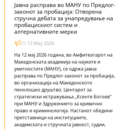
Јавна расправа во МАНУ по Предлог-
законот за пробација: Отворена
стручна дебата за унапредување на
пробацискиот систем и
алтернативните мерки
13 May 2026
На 12 мај 2026 година, во Амфитеатарот на
Македонската академија на науките и
уметностите (МАНУ), се одржа јавна
расправа по Предлог-законот за пробација,
во организација на Македонското
пенолошко друштво, Центарот за
стратегиски истражувања „Ксенте Богоев“
при МАНУ и Здружението за кривично
право и криминологија. Настанот обедини
претставници на институциите,
академската и стручната јавност, судии,