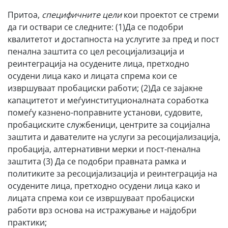
Притоа,
специфичните цели
кои проектот се стреми
да ги оствари се следните: (1)Да се подобри
квалитетот и достапноста на услугите за пред и пост
пенална заштита со цел ресоцијализација и
реинтеграција на осудените лица, претходно
осудени лица како и лицaта спрема кои се
извршуваат пробациски работи; (2)Да се зајакне
капацитетот и меѓуинституционалната соработка
помеѓу казнено-поправните установи, судовите,
пробациските службеници, центрите за социјална
заштита и давателите на услуги за ресоцијализација,
пробација, алтернативни мерки и пост-пенална
заштита (3) Да се подобри правната рамка и
политиките за ресоцијализација и реинтеграција на
осудените лица, претходно осудени лица како и
лицaта спрема кои се извршуваат пробациски
работи врз основа на истражување и најдобри
практики;