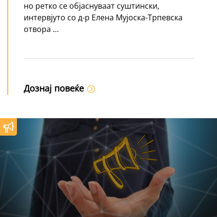
но ретко се објаснуваат суштински,
интервјуто со д-р Елена Мујоска-Трпевска
отвора …
Дознај повеќе