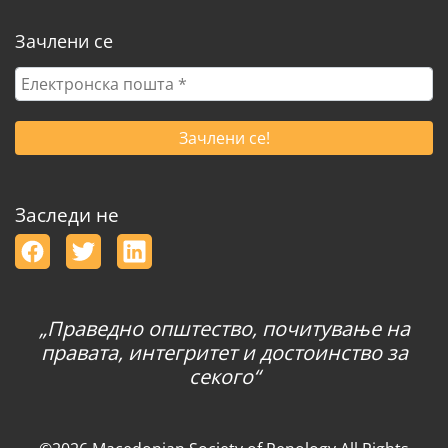
Зачлени се
Електронска
пошта
*
Заследи не
„Праведно општество, почитување на
правата, интегритет и достоинство за
секого“