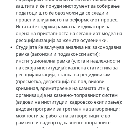
заштита и ќе понуди инструмент за собирање
податоци што ќе овозможи да се следи и
процени влијанието на реформскиот процес.
Истата ќе содржи рамка на индикатори за
оцена на пристапноста на сегашниот модел на
ресоцијализација за жените осуденички.
Студијата ќе вклучува анализа на: законодавна
рамка (законски и подзаконски акти);
институционална рамка (улога и надлежности
на секоја институција); казнена статистика за
ресоцијализација; стапка на рецидивизам
(пресметка, дегрегација по пол, видови
криминал, времетраење на казната итн.);
организација на казнено-поправниот систем
(видови на институции, кадровско екипирање);
видови програми за третман на затвореници;
можности за работа на затворениците во
рамките и надвор од казнено-поправните