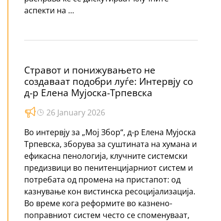
аспекти на …
Стравот и понижувањето не
создаваат подобри луѓе: Интервју со
д-р Елена Мујоска-Трпевска
26 January 2026
Во интервју за „Мој Збор“, д-р Елена Мујоска
Трпевска, зборува за суштината на хумана и
ефикасна пенологија, клучните системски
предизвици во пенитенцијарниот систем и
потребата од промена на пристапот: од
казнување кон вистинска ресоцијализација.
Во време кога реформите во казнено-
поправниот систем често се споменуваат,