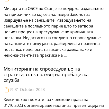
Мисијата на ОБСЕ во Скопје го поддржа издавањето
на прирачник во кој се анализира Законот за
извршување на санкциите. Извршувањето на
санкциите е последното парче што го затвора
целиот процес на пресудување во кривичната
постапка. Недостигот на соодветно спроведување
на санкциите преку јасна, разбирлива и правична
постапка, нецелосната законска рамка, како и
неконзистентната практика на …
Мониторинг на спроведување на
стратегијата за развој на пробациска
служба
31 October 2023
Хелсиншкиот комитет за човекови права на
31.10.2023 организираше настан за презентација на