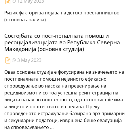
12 May 2023
Ризик фактори за појава на детско престапништво
(основна анализа)
Состојбата со пост-пеналната помош и
ресоцијализацијата во Република Северна
Македонија (основна студија)
3 May 2023
Оваа основна студија е фокусирана на значењето на
постпеналната помош и нејзиното ефикасно
спроведување во насока на превенирање на
рецидивизмот и со тоа успешна реинтеграција на
лицата назад во општеството, од што корист ќе има
и лицето и општеството во целина. Преку
спроведеното истражување базирано врз примарни
и секундарни податоци, извршена беше евалуација
на спроведувањето …