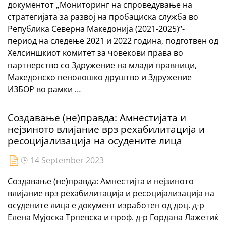
документот „Мониторинг на спроведување на
стратегијата за развој на пробациска служба во
Република Северна Македонија (2021-2025)“-
период на следење 2021 и 2022 година, подготвен од
Хелсиншкиот комитет за човекови права во
партнерство со Здружение на млади правници,
Македонско пенолошко друштво и Здружение
ИЗБОР во рамки …
Создавање (не)правда: Амнестијaта и
нејзиното влијание врз рехабилитација и
ресоцијализација на осудените лица
14 September 2023
Создавање (не)правда: Амнестијта и нејзиното
влијание врз рехабилитација и ресоцијализација на
осудените лица е документ изработен од доц. д-р
Eлена Мујоска Трпевска и проф. д-р Гордана Лажетиќ