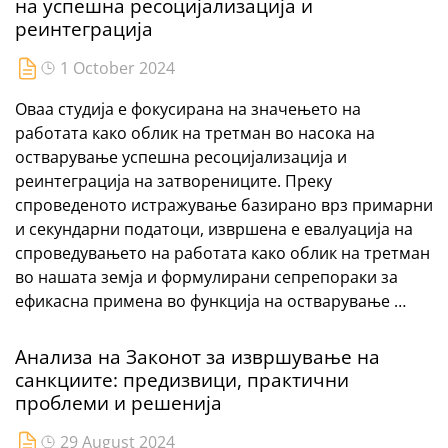
на успешна ресоцијализација и
реинтеграција
1 October 2024
Оваа студија е фокусирана на значењето на
работата како облик на третман во насока на
остварување успешна ресоцијализација и
реинтеграција на затворениците. Преку
спроведеното истражување базирано врз примарни
и секундарни податоци, извршена е евалуација на
спроведувањето на работата како облик на третман
во нашата земја и формулирани сепрепораки за
ефикасна примена во функција на остварување …
Анализа на Законот за извршување на
санкциите: предизвици, практични
проблеми и решенија
29 August 2024