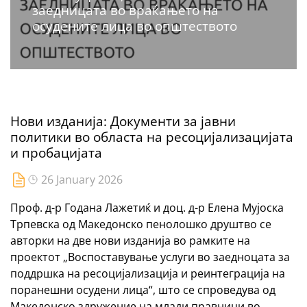
заедницата во враќањето на
осудените лица во општеството
Нови изданија: Документи за јавни
политики во областа на ресоцијализацијата
и пробацијата
26 January 2026
Проф. д-р Годана Лажетиќ и доц. д-р Елена Мујоска
Трпевска од Македонско пенолошко друштво се
авторки на две нови изданија во рамките на
проектот „Воспоставување услуги во заедноцата за
поддршка на ресоцијализација и реинтеграција на
поранешни осудени лица“, што се спроведува од
Македонско здружение на млади правници во