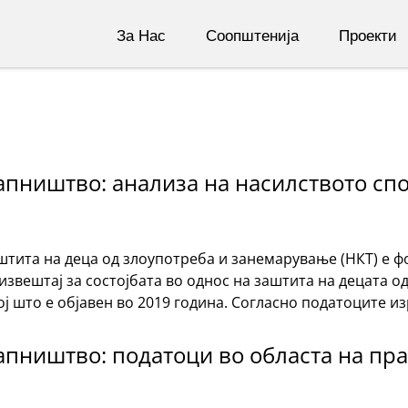
За Нас
Соопштенија
Проекти
апништво: aнализа на насилството сп
тита на деца од злоупотреба и занемарување (НКТ) е ф
извештај за состојбата во однос на заштита на децата 
ој што е објавен во 2019 година. Согласно податоците из
апништво: податоци во областа на пра