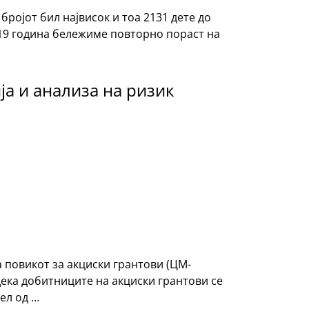
ројот бил највисок и тоа 2131 дете до
2019 година бележиме повторно пораст на
ја и анализа на ризик
а повикот за акциски грантови (ЦМ-
дека добитниците на акциски грантови се
ел од …