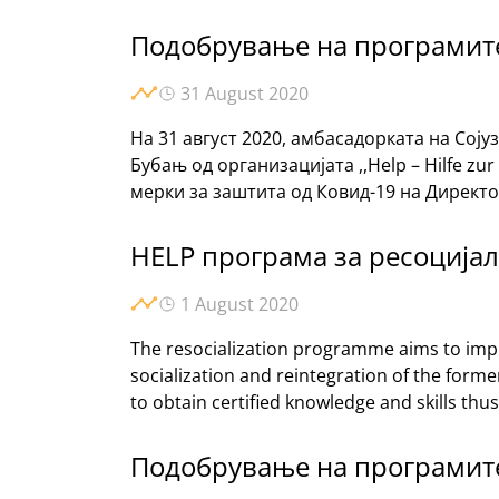
Подобрување на програмите
31 August 2020
На 31 август 2020, амбасадорката на Сој
Бубањ од организацијата ,,Help – Hilfe zu
мерки за заштита од Ковид-19 на Директ
HELP програма за ресоцијал
1 August 2020
The resocialization programme aims to impr
socialization and reintegration of the former
to obtain certified knowledge and skills thu
Подобрување на програмите