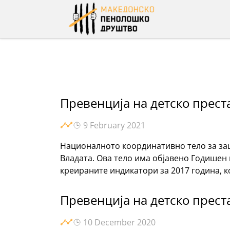
Skip
to
content
Превенција на детско прест
9 February 2021
Националното координативно тело за заш
Владата. Ова тело има објавено Годишен 
креираните индикатори за 2017 година, к
Превенција на детско прест
10 December 2020