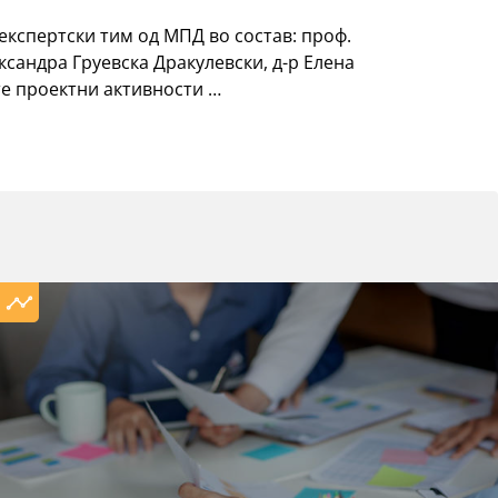
експертски тим од МПД во состав: проф.
ксандра Груевска Дракулевски, д-р Елена
те проектни активности …