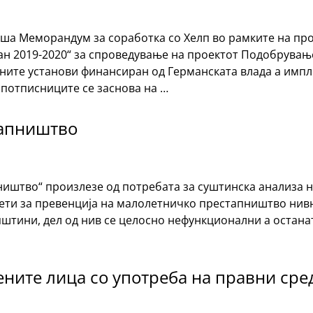
а Меморандум за соработка со Хелп во рамките на про
ан 2019-2020“ за спроведување на проектот Подобрување
ите установи финансиран од Германската влада а импл
 потписниците се заснова на …
тапништво
ништво“ произлезе од потребата за суштинска анализа н
вети за превенција на малолетничко престапништво нив
штини, дел од нив се целосно нефункционални а останат
ените лица со употреба на правни сре