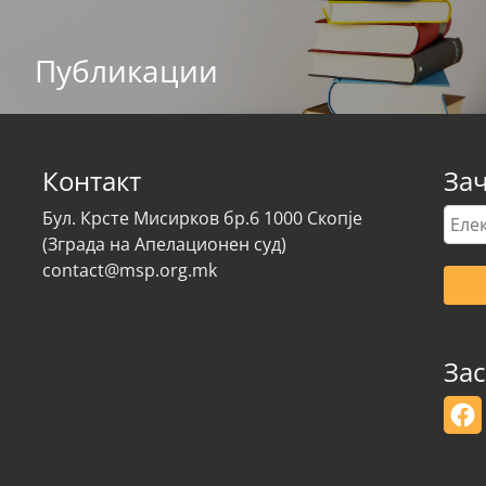
Публикации
Контакт
Зач
Елек
Бул. Крсте Мисирков бр.6 1000 Скопје
пош
(Зграда на Апелационен суд)
*
contact@msp.org.mk
Зас