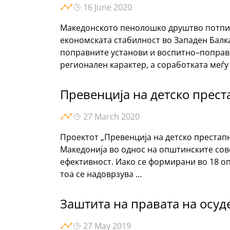
16 June 2020
Македонското пенолошко друштво потпиш
економската стабилност во Западен Балк
поправните установи и воспитно–поправн
регионален карактер, а соработката меѓу
Превенција на детско прес
27 March 2020
Проектот „Превенција на детско престап
Македонија во однос на општинските со
ефективност. Иако се формирани во 18 оп
тоа се надоврзува …
Заштита на правата на осуд
27 May 2019