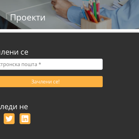
Проекти
лени се
тронска
та
леди не