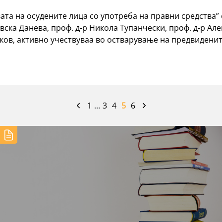
ата на осудените лица со употреба на правни средства” 
вска Данева, проф. д-р Никола Тупанчески, проф. д-р Але
аков, активно учествуваа во остварување на предвидени
1
…
3
4
5
6