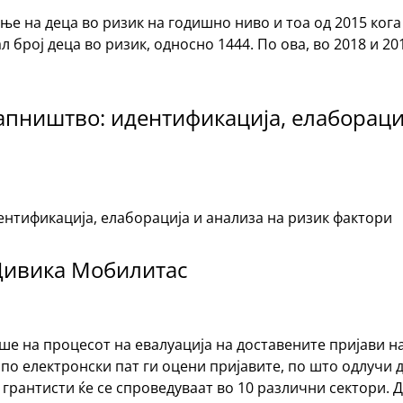
е на деца во ризик на годишно ниво и тоа од 2015 кога б
л број деца во ризик, односно 1444. По ова, во 2018 и 
апништво: идентификација, елабораци
ентификација, елаборација и анализа на ризик фактори
 Цивика Мобилитас
еше на процесот на евалуација на доставените пријави н
и по електронски пат ги оцени пријавите, по што одлучи 
 грантисти ќе се спроведуваат во 10 различни сектори. Д