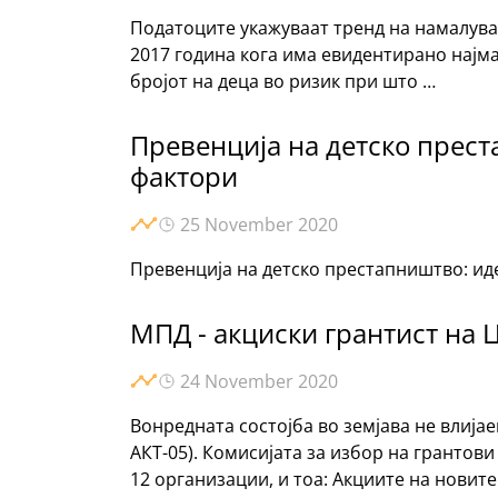
Податоците укажуваат тренд на намалувањ
2017 година кога има евидентирано најма
бројот на деца во ризик при што …
Превенција на детско прест
фактори
25 November 2020
Превенција на детско престапништво: ид
МПД - акциски грантист на
24 November 2020
Вонредната состојба во земјава не влија
АКТ-05). Комисијата за избор на грантов
12 организации, и тоа: Акциите на новите