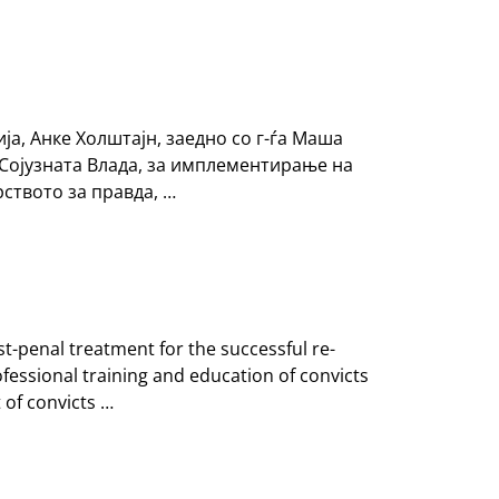
ја, Анке Холштајн, заедно со г-ѓа Маша
на Сојузната Влада, за имплементирање на
ството за правда, …
t-penal treatment for the successful re-
rofessional training and education of convicts
 of convicts …