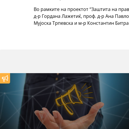
Во рамките на проектот “Заштита на прав
д-р Гордана Лажетиќ, проф. д-р Ана Павло
Мујоска Трпевска и м-р Константин Битр