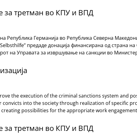
 за третман во КПУ и ВПД
узна Република Германија во Република Северна Македони
r Selbsthilfe’’ предаде донација финансирана од страна 
орот на Управата за извршување на санкции во Министер
изација
ove the execution of the criminal sanctions system and pos
 convicts into the society through realization of specific p
s creating possibilities for the appropriate work engagement
 за третман во КПУ и ВПД