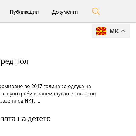
Публикации
Документи
MK
оред пол
ормирано во 2017 година со одлука на
од злоупотреби и занемарување согласно
разени од НКТ, …
вата на детето