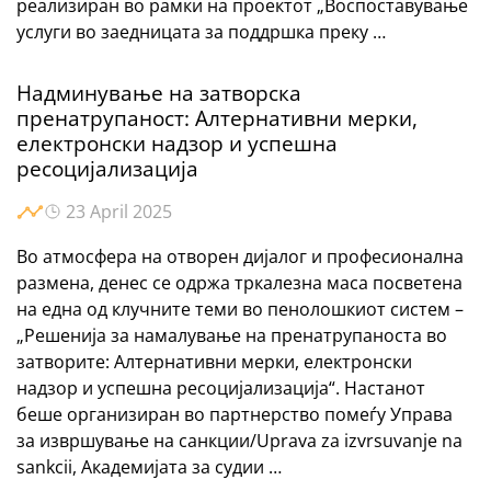
реализиран во рамки на проектот „Воспоставување
услуги во заедницата за поддршка преку …
Надминување на затворска
пренатрупаност: Алтернативни мерки,
електронски надзор и успешна
ресоцијализација
23 April 2025
Во атмосфера на отворен дијалог и професионална
размена, денес се одржа тркалезна маса посветена
на една од клучните теми во пенолошкиот систем –
„Решенија за намалување на пренатрупаноста во
затворите: Алтернативни мерки, електронски
надзор и успешна ресоцијализација“. Настанот
беше организиран во партнерство помеѓу Управа
за извршување на санкции/Uprava za izvrsuvanje na
sankcii, Академијата за судии …