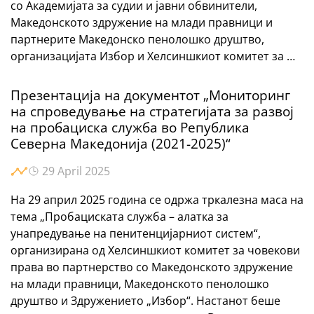
со Академијата за судии и јавни обвинители,
Македонското здружение на млади правници и
партнерите Македонско пенолошко друштво,
организацијата Избор и Хелсиншкиот комитет за …
Презентација на документот „Мониторинг
на спроведување на стратегијата за развој
на пробациска служба во Република
Северна Македонија (2021-2025)“
29 April 2025
На 29 април 2025 година се одржа тркалезна маса на
тема „Пробациската служба – алатка за
унапредување на пенитенцијарниот систем“,
организирана од Хелсиншкиот комитет за човекови
права во партнерство со Македонското здружение
на млади правници, Македонското пенолошко
друштво и Здружението „Избор“. Настанот беше