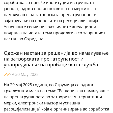
соработка со повеќе институции и стручната
јавност, одржа настан посветен на мерките за
намалување на затворската пренатрупаност и
зајакнување на процесите на ресоцијализација.
Успешните сесии низ различните апелациони
подрачја на истата тема продолжија со завршниот
настан во Охрид, на …
Одржан настан за решенија во намалување
на затворската пренатрупаност и
унапредување на пробациската служба
30 May 2025
На 29 мај 2025 година, во Струмица се одржа
тркалезната маса на тема: “Решенија за намалување
на пренатрупаноста во затворите: Алтернативни
мерки, електронски надзор и успешна
ресоцијализација” која е организирана во соработка