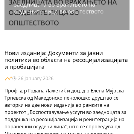
заедницата во враќањето на
осудените лица во општеството
Нови изданија: Документи за јавни
политики во областа на ресоцијализацијата
и пробацијата
26 January 2026
Проф. д-р Годана Лажетиќ и доц. д-р Елена Мујоска
Трпевска од Македонско пенолошко друштво се
авторки на две нови изданија во рамките на
проектот „Воспоставување услуги во заедноцата за
поддршка на ресоцијализација и реинтеграција на
поранешни осудени лица“, што се спроведува од
Македонско здружение на млади правници во