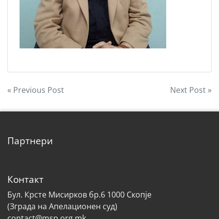
Post
« Previous Post
Next Post »
navigation
Партнери
Контакт
Бул. Крсте Мисирков бр.6 1000 Скопје
(Зграда на Апелационен суд)
contact@msp.org.mk