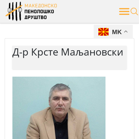
Skip
to
content
MK
Д-р Крсте Маљановски