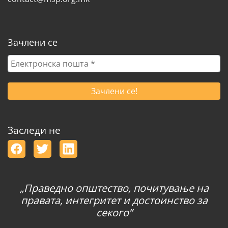
Зачлени се
Електронска
пошта
*
Заследи не
„Праведно општество, почитување на
правата, интегритет и достоинство за
секого“