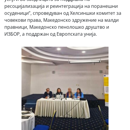
ресоцијализација и реинтеграција на поранешни
осуденици”, спроведуван од Хелсиншки комитет за
човекови права, Македонско здружение на малди
правници, Македонско пенолошко друштво и
ИЗБОР, а поддржан од Европската унија.