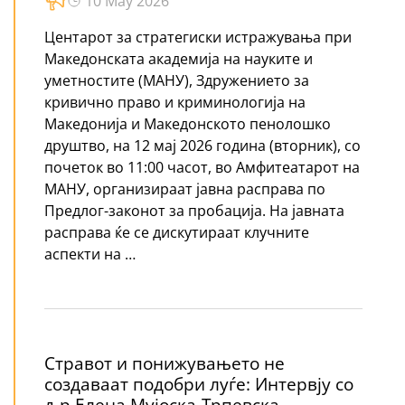
10 May 2026
Центарот за стратегиски истражувања при
Македонската академија на науките и
уметностите (МАНУ), Здружението за
кривично право и криминологија на
Македонија и Македонското пенолошко
друштво, на 12 мај 2026 година (вторник), со
почеток во 11:00 часот, во Амфитеатарот на
МАНУ, организираат јавна расправа по
Предлог-законот за пробација. На јавната
расправа ќе се дискутираат клучните
аспекти на …
Стравот и понижувањето не
создаваат подобри луѓе: Интервју со
д-р Елена Мујоска-Трпевска