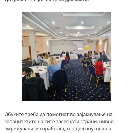
Обуките треба да помогнат во зајакнување на
капацитетите на сите засегнати страни, нивно
вмрежување и соработка,а со цел поуспешна