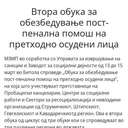
Втора обука за
обезбедување пост-
пенална помош на
претходно осудени лица
МЗМП во соработка со Управата за извршување на
санкции и Заводот за социјални дејности од 13 до 15
март во Битола спроведе „Обука за обезбедување
пост-пенална помош на претходно осудени лица“,
на која што учествуваат претставници на
Пробациски канцеларии, Центри за социјални
работи и Сектори за ресоцијализација и невладини
организации од Струмичкиот, Штипскиот,
Гевгелискиот и Кавадаречкиотд регион. Ова е втора
обука од циклус од три обуки кои се спроведуваат во
три различни региони во државата.