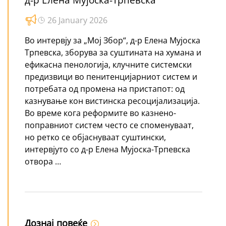
26 January 2026
Во интервју за „Мој Збор“, д-р Елена Мујоска
Трпевска, зборува за суштината на хумана и
ефикасна пенологија, клучните системски
предизвици во пенитенцијарниот систем и
потребата од промена на пристапот: од
казнување кон вистинска ресоцијализација.
Во време кога реформите во казнено-
поправниот систем често се споменуваат,
но ретко се објаснуваат суштински,
интервјуто со д-р Елена Мујоска-Трпевска
отвора …
Дознај повеќе