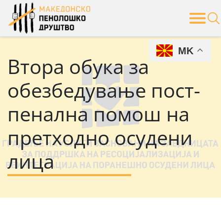
Skip
to
content
MK
Втора обука за
обезбедување пост-
пенална помош на
претходно осудени
лица