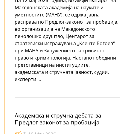
На 12 мај 2026 година, во Амфитеатарот на
Македонската академија на науките и
уметностите (МАНУ), се одржа јавна
расправа по Предлог-законот за пробација,
во организација на Македонското
пенолошко друштво, Центарот за
стратегиски истражувања „Ксенте Богоев“
при МАНУ и Здружението за кривично
право и криминологија. Настанот обедини
претставници на институциите,
академската и стручната јавност, судии,
експерти …
Академска и стручна дебата за
Предлог-законот за пробација