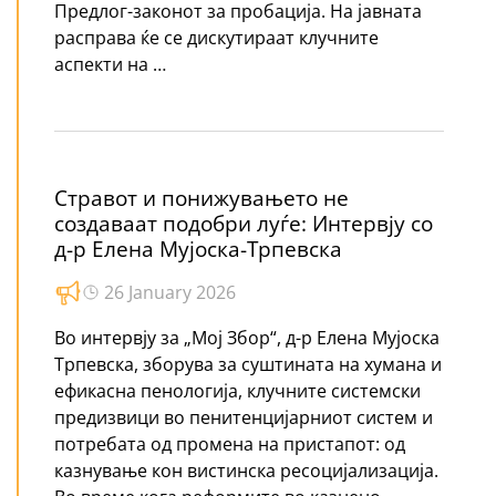
Предлог-законот за пробација. На јавната
расправа ќе се дискутираат клучните
аспекти на …
Стравот и понижувањето не
создаваат подобри луѓе: Интервју со
д-р Елена Мујоска-Трпевска
26 January 2026
Во интервју за „Мој Збор“, д-р Елена Мујоска
Трпевска, зборува за суштината на хумана и
ефикасна пенологија, клучните системски
предизвици во пенитенцијарниот систем и
потребата од промена на пристапот: од
казнување кон вистинска ресоцијализација.