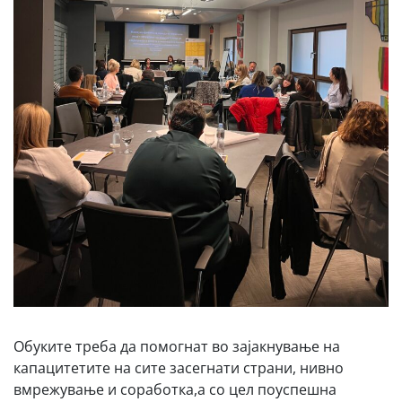
Обуките треба да помогнат во зајакнување на
капацитетите на сите засегнати страни, нивно
вмрежување и соработка,а со цел поуспешна