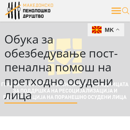
Skip
to
content
MK
Обука за
обезбедување пост-
пенална помош на
претходно осудени
лица