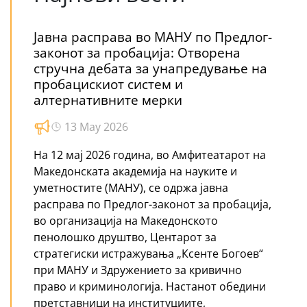
Јавна расправа во МАНУ по Предлог-
законот за пробација: Отворена
стручна дебата за унапредување на
пробацискиот систем и
алтернативните мерки
13 May 2026
На 12 мај 2026 година, во Амфитеатарот на
Македонската академија на науките и
уметностите (МАНУ), се одржа јавна
расправа по Предлог-законот за пробација,
во организација на Македонското
пенолошко друштво, Центарот за
стратегиски истражувања „Ксенте Богоев“
при МАНУ и Здружението за кривично
право и криминологија. Настанот обедини
претставници на институциите,