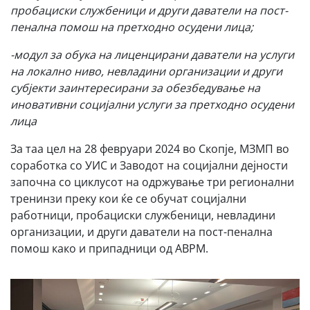
пробациски службеници и други даватели на пост-
пенална помош на претходно осудени лица;
-модул за обука на лиценцирани даватели на услуги
на локално ниво, невладини организации и други
субјекти заинтересирани за обезбедување на
иновативни социјални услуги за претходно осудени
лица
За таа цел на 28 февруари 2024 во Скопје, МЗМП во
соработка со УИС и Заводот на социјални дејности
започна со циклусот на одржување три регионални
тренинзи преку кои ќе се обучат социјални
работници, пробациски службеници, невладини
организации, и други даватели на пост-пенална
помош како и припадници од АВРМ.