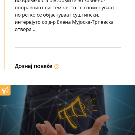
Во време кога реформите во казнено-
поправниот систем често се споменуваат,
но ретко се објаснуваат суштински,
интервјуто со д-р Елена Мујоска-Трпевска
отвора …
Дознај повеќе