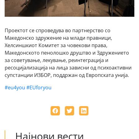
Проектот се спроведува во партнерство со
Македонско здружение на млади правници,
Хелсиншкиот Комитет за човекови права,
Македонското пенолошко друштво и Здружението
за советување, лекување, реинтеграција и
ресоцијализација на лица зависни од психоактивни
супстанции ИЗБОР, поддржан од Европската унија.
#eu4yоu
#EUforyou
Најнови вести