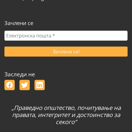
Зачлени се
Електронска
пошта
*
Заследи не
„Праведно општество, почитување на
правата, интегритет и достоинство за
секого“