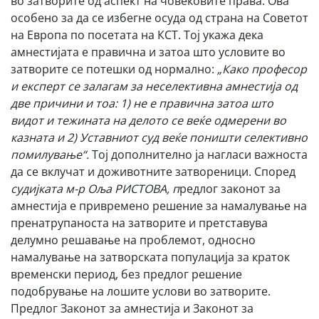
во затворите од аспект на човековите права. Ова
особено за да се избегне осуда од страна на Советот
на Европа по посетата на КСТ. Тој укажа дека
амнестијата е правична и затоа што условите во
затворите се потешки од нормално:
„Како професор
и експерт се залагам
за неселективна амнестија од
две причини
и тоа:
1) не е правична затоа што
видот и тежината на делото се веќе одмерени во
казната и 2) Уставниот суд веќе поништи селективно
помилување
“.
Тој дополнително ја нагласи важноста
да се вклучат и доживотните затвореници. Според
судијката м-р Оља РИСТОВА, п
редлог законот за
амнестија е привремено решение за намалување на
пренатрупаноста на затворите и претставува
делумно решавање на проблемот, односно
намалување на затворската популација за краток
временски период, без предлог решение
подобрување на лошите услови во затворите.
Предлог Законот за амнестија и Законот за