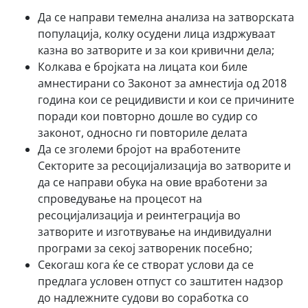
Да се направи темелна анализа на затворската
популација, колку осудени лица издржуваат
казна во затворите и за кои кривични дела;
Колкава е бројката на лицата кои биле
амнестирани со Законот за амнестија од 2018
година кои се рецидивисти и кои се причините
поради кои повторно дошле во судир со
законот, односно ги повториле делата
Да се зголеми бројот на вработените
Секторите за ресоцијализација во затворите и
да се направи обука на овие вработени за
спроведување на процесот на
ресоцијализација и реинтеграција во
затворите и изготвување на индивидуални
програми за секој затвореник посебно;
Секогаш кога ќе се створат услови да се
предлага условен отпуст со заштитен надзор
до надлежните судови во соработка со