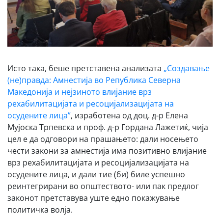
Исто така, беше претставена анализата
„Создавање
(не)правда: Амнестија во Република Северна
Македонија и нејзиното влијание врз
рехабилитацијата и ресоцијализацијата на
осудените лица”
, изработена од доц. д-р Елена
Мујоска Трпевска и проф. д-р Гордана Лажетиќ, чија
цел е да одговори на прашањето: дали носењето
чести закони за амнестија има позитивно влијание
врз рехабилитацијата и ресоцијализацијата на
осудените лица, и дали тие (би) биле успешно
реинтегрирани во општеството- или пак предлог
законот претставува уште едно покажување
политичка волја.