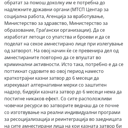
обратат за помош доколку им е потребна до
надлежните државни органи (МТСП Центар за
социјална работа, Агенција за вработување,
Министерство за здравство, Министерство за
образование, Граѓански организации). Да се
изработат летоци со упатства и броеви и да се
поделат на секое амнестирано лице при излегување
од затворот. На овој начин ќе се превенира дел од
амнестираните повторно да се впуштат во
криминални активности. Исто така, потребно е да се
поттикнат судовите во овој период наместо
краткотрајни казни затвор до 6 месеци да
изрекуваат алтернативни мерки со заштитен
надзор, бидејќи казната затвор до 6 месеци нема да
постигне никаков ефект. Со сите расположливи
човечки ресурси во затворите веднаш да се почне
со изготвување на реални индивидуални програми
за ресоцијализација и реинтеграција во заедницата
на сите амнестирани лица на кои казната затвор би