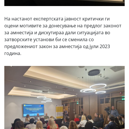
На настанот експертската јавност критички ги
оцени мотивите за донесување на предлог законот
за амнестија и дискутираа дали ситуацијата во
затворските установи би се сменила со
предложениот закон за амнестија од јули 2023
година.