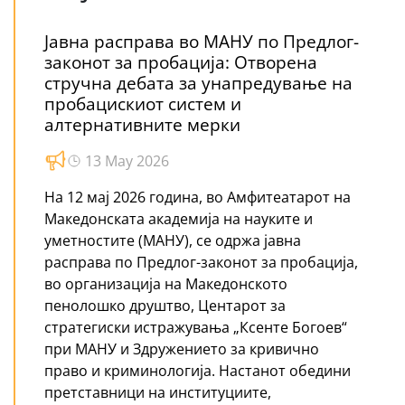
Јавна расправа во МАНУ по Предлог-
законот за пробација: Отворена
стручна дебата за унапредување на
пробацискиот систем и
алтернативните мерки
13 May 2026
На 12 мај 2026 година, во Амфитеатарот на
Македонската академија на науките и
уметностите (МАНУ), се одржа јавна
расправа по Предлог-законот за пробација,
во организација на Македонското
пенолошко друштво, Центарот за
стратегиски истражувања „Ксенте Богоев“
при МАНУ и Здружението за кривично
право и криминологија. Настанот обедини
претставници на институциите,