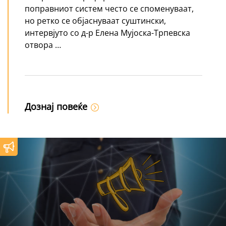
поправниот систем често се споменуваат,
но ретко се објаснуваат суштински,
интервјуто со д-р Елена Мујоска-Трпевска
отвора …
Дознај повеќе