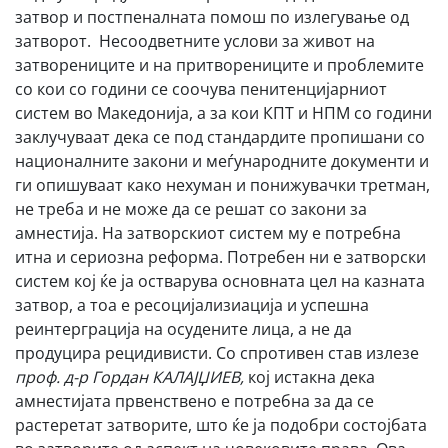
затвор и постпеналната помош по излегување од
затворот. Несоодветните услови за живот на
затворениците и на притворениците и проблемите
со кои со години се соочува пенитенцијарниот
систем во Македонија, а за кои КПТ и НПМ со години
заклучуваат дека се под стандардите пропишани со
националните закони и меѓународните документи и
ги опишуваат како нехуман и понижувачки третман,
не треба и не може да се решат со закони за
амнестија. На затворскиот систем му е потребна
итна и сериозна реформа. Потребен ни е затворски
систем кој ќе ја остварува основната цел на казната
затвор, а тоа е ресоцијализиација и успешна
реинтерграција на осудените лица, а не да
продуцира рецидивисти. Со спротивен став излезе
проф. д-р Гордан КАЛАЈЏИЕВ,
кој истакна дека
амнестијата првенствено е потребна за да се
растеретат затворите, што ќе ја подобри состојбата