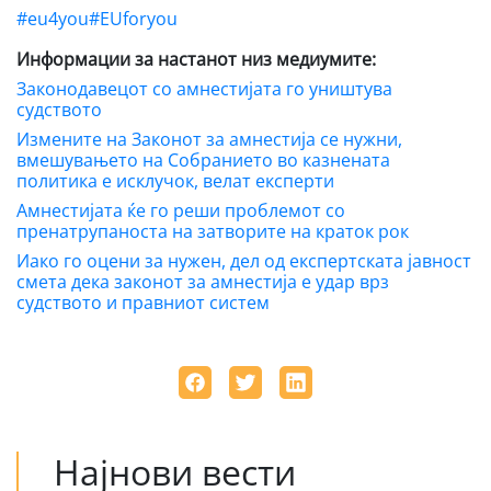
#eu4yоu
#EUforyou
Информации за настанот низ медиумите:
Законодавецот со амнестијата го уништува
судството
Измените на Законот за амнестија се нужни,
вмешувањето на Собранието во казнената
политика е исклучок, велат експерти
Амнестијата ќе го реши проблемот со
пренатрупаноста на затворите на краток рок
Иако го оцени за нужен, дел од експертската јавност
смета дека законот за амнестија е удар врз
судството и правниот систем
Најнови вести