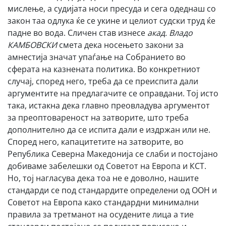
мислење, а судијата носи пресуда и сега одеднаш со
закон таа одлука ќе се укине и целиот судски труд ќе
падне во вода. Сличен став изнесе
а
кад. Владо
КАМБОВСКИ
смета дека носењето закони за
амнестија значат упаѓање на Собранието во
сферата на казнената политика. Во конкретниот
случај, според него, треба да се преиспита дали
аргументите на предлагачите се оправдани. Тој исто
така, истакна дека главно преовладува аргументот
за преоптовареност на затворите, што треба
дополнително да се испита дали е издржан или не.
Според него, капацитетите на затворите, во
Република Северна Македонија се слаби и постојано
добиваме забелешки од Советот на Европа и КСТ.
Но, тој нагласува дека тоа не е доволно, нашите
стандарди се под стандардите определени од ООН и
Советот на Европа како стандардни минимални
правила за третманот на осудените лица а тие