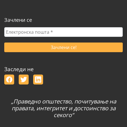
Зачлени се
Електронска
пошта
*
Заследи не
„Праведно општество, почитување на
правата, интегритет и достоинство за
секого“