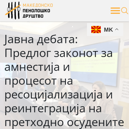
Skip
to
content
MK
Јавна дебата:
Предлог законот за
амнестија и
процесот на
ресоцијализација и
реинтеграција на
претходно осудените