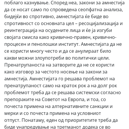
поблаго казнување. Според неа, закони за амнестија
да се носат само по спроведена сеопфатна анализа,
бидејќи во спротивно, амнестијата ќе биде во
спротивност со основната цел – ресоцијализација и
реинтеграција на осудените лица и ќе ја изгуби
својата смисла како кривично-правен, кривично-
процесен и пенолошки институт. Амнестијата да не
се користи многу често и да се анулираат било
какви можни злоупотреби во политички цели.
Пренатрупаноста на затворите да не се користи
како изговор за честото носење на закони за
амнестија. Амнестијата го решава проблемот на
пренатрупаност само на краток рок а на долг рок
проблемот треба да се решава системски согласно
препораките на Советот на Европа, и тоа, со
почеста примена на алтернативните санкции и
мерки и со почеста примена на условниот
отпуст. Понатаму, еден од приоритетите треба да
биде унапредување на третманот додека се во