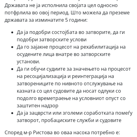
Државата не ја исполнила својата цел односно
потфрлила во овој период. Што можела да преземе
државата за изминатите 5 години:
Да ја подобри состојбата во затворите, да ги
подобри затворските услови
Да го зајакне процесот на рехабилитација на
осудените лица внатре во затворските
установи.
Да ги обучи судиите за значењето на процесот
на ресоцијализација и реинтеграција на
затворениците по нивното отслужување на
казната со цел судовите да носат одлуки со
подолго времетраење на условниот опуст со
заштитен надзор
Да ја зацврсти или зголеми соработката помеѓу
затворот, пробациските служби и судовите
Според м-р Ристова во оваа насока потребно е: