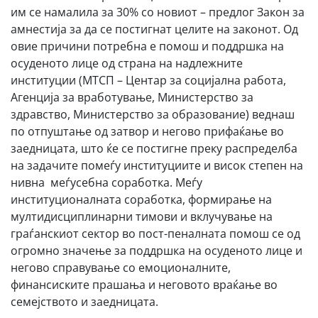
им се намалила за 30% со новиот – предлог Закон за
амнестија за да се постигнат целите на законот. Од
овие причини потребна е помош и поддршка на
осуденото лице од страна на надлежните
институции (МТСП – Центар за социјална работа,
Агенција за вработување, Министерство за
здравство, Министерство за образование) веднаш
по отпуштање од затвор и негово прифаќање во
заедницата, што ќе се постигне преку распределба
на задачите помеѓу институциите и висок степен на
нивна меѓусебна соработка. Меѓу
институционалната соработка, формирање на
мултидисциплинарни тимови и вклучување на
граѓанскиот сектор во пост-пеналната помош се од
огромно значење за поддршка на осуденото лице и
негово справување со емоционалните,
финансиските прашања и неговото враќање во
семејството и заедницата.