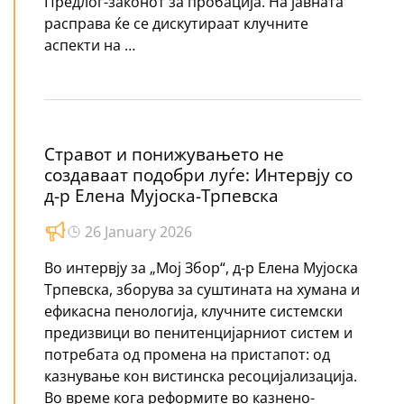
Предлог-законот за пробација. На јавната
расправа ќе се дискутираат клучните
аспекти на …
Стравот и понижувањето не
создаваат подобри луѓе: Интервју со
д-р Елена Мујоска-Трпевска
26 January 2026
Во интервју за „Мој Збор“, д-р Елена Мујоска
Трпевска, зборува за суштината на хумана и
ефикасна пенологија, клучните системски
предизвици во пенитенцијарниот систем и
потребата од промена на пристапот: од
казнување кон вистинска ресоцијализација.
Во време кога реформите во казнено-