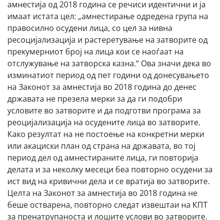
амнестија од 2018 година се речиси идентични и ја
имаат истата цел: „амнестирање одредена група на
правосилно осудени лица, со цел за нивна
ресоцијализација и растеретување на затворите од
прекумерниот број на лица кои се наоѓаат на
отслужување на затворска казна.“ Ова значи дека во
изминатиот период од пет години од донесувањето
на Законот за амнестија во 2018 година до денес
државата не презела мерки за да ги подобри
условите во затворите и да подготви програма за
реоцијализација на осудените лица во затворите.
Како резултат на не постоење на конкретни мерки
или акациски план од страна на државата, во тој
период дел од амнестираните лица, ги повторија
делата и за неколку месеци беа повторно осудени за
ист вид на кривични дела и се вратија во затворите.
Целта на Законот за амнестија во 2018 година не
беше остварена, повторно следат извештаи на КПТ
за пренатрупаноста и лошите услови во затворите.