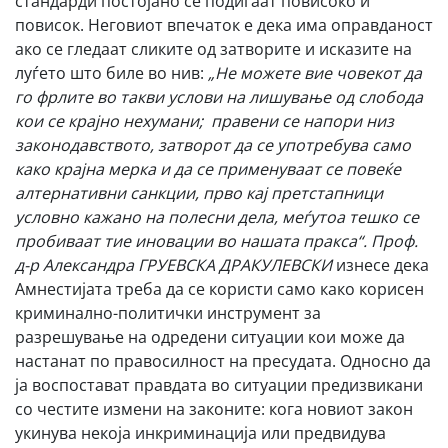
стандарди постојано се подигаат повисоко и
повисок. Неговиот впечаток е дека има оправданост
ако се гледаат сликите од затворите и исказите на
луѓето што биле во нив:
„Н
е можете вие човекот да
го фрлите во такви услови на лишување од слобода
кои се крајно нехумани
;
правени се напори низ
законодавството, затворот да се употребува само
како крајна мерка и да се применуваат се повеќе
алтернативни санкции, прво кај претстапници
условно кажано на полесни дела, меѓутоа тешко се
пробиваат тие иновации во нашата пракса
“
.
Проф.
д-р Александра ГРУЕВСКА ДРАКУЛЕВСКИ
изнесе дека
Амнестијата треба да се користи само како корисен
криминално-политички инструмент за
разрешување на одредени ситуации кои може да
настанат по правосилност на пресудата. Односно да
ја воспостават правдата во ситуации предизвикани
со честите измени на законите: кога новиот закон
укинува некоја инкриминација или предвидува