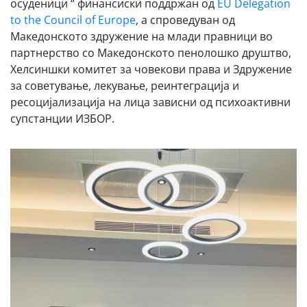
осуденици “ финансиски поддржан од
EU Delegation
to the Council of Europe
, а спроведуван од
Mакедонското здружение на млади правници во
партнерство со Македонското пенолошко друштво,
Хелсиншки комитет за човекови права и Здружение
за советување, лекување, реинтеграција и
ресоцијализација на лица зависни од психоактивни
супстанции ИЗБОР.