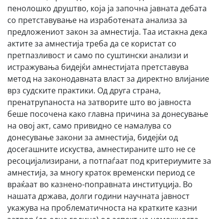
пенолошко друштво, која ја започна јавната дебата
со претставување на изработената анализа за
предложениот закон за амнестија. Таа истакна дека
актите за амнестија треба да се користат со
претпазливост и само по суштински анализи и
истражувања бидејќи амнестијата претставува
метод на законодавната власт за директно влијание
врз судските практики. Од друга страна,
пренатрупаноста на затворите што во јавноста
беше посочена како главна причина за донесување
на овој акт, само привидно се намалува со
донесување закони за амнестија, бидејќи од
досегашните искуства, амнестираните што не се
ресоцијализирани, а потпаѓаат под критериумите за
амнестија, за многу краток временски период се
враќаат во казнено-поправната институција. Во
нашата држава, долги години научната јавност
укажува на проблематичноста на кратките казни