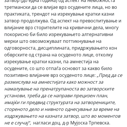
затвор (до една година) од аспект на неможноста
третмански да се влијае врз осудените лица, но во
практиката, трендот на изрекување кратки казни
затвор продолжува. Од аспект на превоспитување и
влијание врз сторителите на кривични дела, многу
покорисно би било изрекувањето алтернативни
мерки што овозможуваат поттикнување на
одговорноста, дисциплината, придржувањето кон
обврските од страна на осуденото лице, отколку
изрекување кратки казни, па амнестија на
осудените, со што отпаѓа основот за какво било
позитивно влијание врз осуденото лице: „
Пред да се
размислува на амнестијата како можност за
намалување на пренатрупаноста во затворските
установи, треба да се направи прецизен план,
имајќи ги предвид структурата на затворениците,
стореното дело и нивното однесување за време на
издржувањето на казната затвор, што во моментов
не е случај“
, нагласи доц. д-р Мујоска Трпевска.