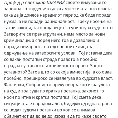
Проф. д-р Светомир ШКАРИЌ
своето видување го
започна со тврдењето дека амнестијата што власта
сака да ја донесе наредниот период ќе биде поради
нужда, а не поради рационалност. Преку носење на
такви закони, законодавецот го уништува судството.
Затворите се пренатрупани, нема место за нови
криминалци, а според него тоа е дозволено и
поради немарност на одговорните лица за
одржување на затворските услови. Тој истакна дека
со вакви постапки страда правото а посебно
страдаат уставното и кривичното право. Зошто
уставното? Затоа што со секоја амнестија, а со оваа
посебно, прешироко се навлегува во судската власт.
Фактички, Собранието преку овој закон игра улога
на суд и тоа суди по кратка постапка, законот го
носи по итна и кратка постапка. Тој смета дека
ситуацијата е парадоксална, бидејќи од една страна
се водат судски постапки во кои се внимава
обвинетиот да дојде до израз и да го каже своето