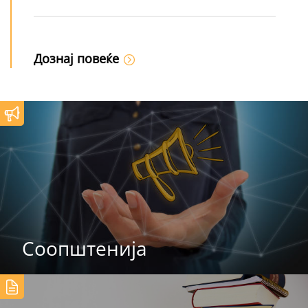
Дознај повеќе
Соопштенија