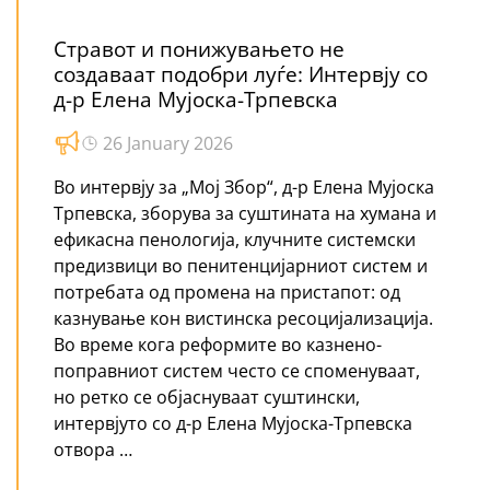
Стравот и понижувањето не
создаваат подобри луѓе: Интервју со
д-р Елена Мујоска-Трпевска
26 January 2026
Во интервју за „Мој Збор“, д-р Елена Мујоска
Трпевска, зборува за суштината на хумана и
ефикасна пенологија, клучните системски
предизвици во пенитенцијарниот систем и
потребата од промена на пристапот: од
казнување кон вистинска ресоцијализација.
Во време кога реформите во казнено-
поправниот систем често се споменуваат,
но ретко се објаснуваат суштински,
интервјуто со д-р Елена Мујоска-Трпевска
отвора …