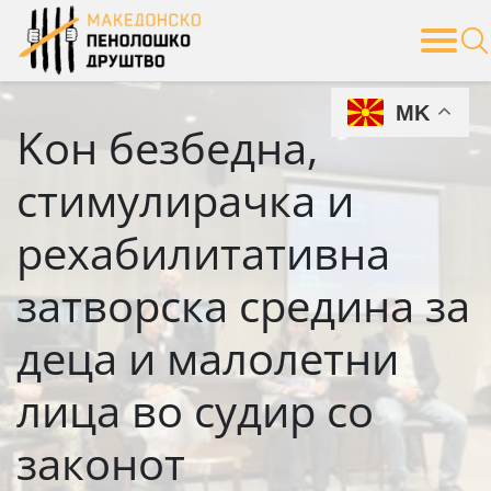
Skip
to
content
MK
Kон безбедна,
стимулирачка и
рехабилитативна
затворска средина за
деца и малолетни
лица во судир со
законот