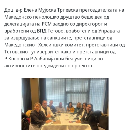
Доц. д-р Елена Мујоска Трпевска претседателката на
Македонско пенолошко друштво беше дел од
делегацијата на РСМ заедно со директорот и
вработени од ВПД Тетово, вработени од Управата
за извршување на санкциите, претставници од
Македонскиот Хелсиншки комитет, претставници од
Тетовскиот универзитет како и претставници од
Р.Косово и Р.Албанија кои беа учесници во
активностите предвидени со проектот.