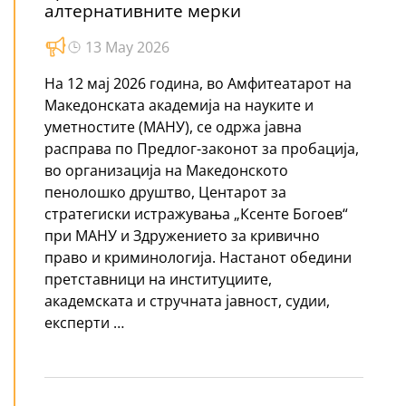
алтернативните мерки
13 May 2026
На 12 мај 2026 година, во Амфитеатарот на
Македонската академија на науките и
уметностите (МАНУ), се одржа јавна
расправа по Предлог-законот за пробација,
во организација на Македонското
пенолошко друштво, Центарот за
стратегиски истражувања „Ксенте Богоев“
при МАНУ и Здружението за кривично
право и криминологија. Настанот обедини
претставници на институциите,
академската и стручната јавност, судии,
експерти …