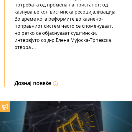
потребата од промена на пристапот: од
казнување кон вистинска ресоцијализација.
Во време кога реформите во казнено-
поправниот систем често се споменуваат,
но ретко се објаснуваат суштински,
интервјуто со д-р Елена Мујоска-Трпевска
отвора …
Дознај повеќе