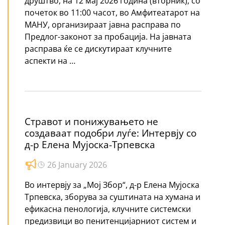
друштво, на 12 мај 2026 година (вторник), со
почеток во 11:00 часот, во Амфитеатарот на
МАНУ, организираат јавна расправа по
Предлог-законот за пробација. На јавната
расправа ќе се дискутираат клучните
аспекти на …
Стравот и понижувањето не
создаваат подобри луѓе: Интервју со
д-р Елена Мујоска-Трпевска
26 January 2026
Во интервју за „Мој Збор“, д-р Елена Мујоска
Трпевска, зборува за суштината на хумана и
ефикасна пенологија, клучните системски
предизвици во пенитенцијарниот систем и